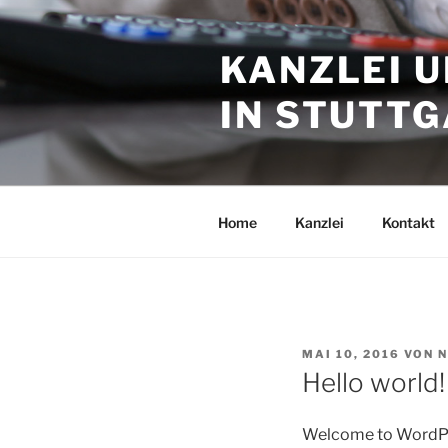
Zum
Inhalt
KANZLEI U
springen
IN STUTT
Home
Kanzlei
Kontakt
VERÖFFENTLICHT
MAI 10, 2016
VON
N
AM
Hello world!
Welcome to WordPress.